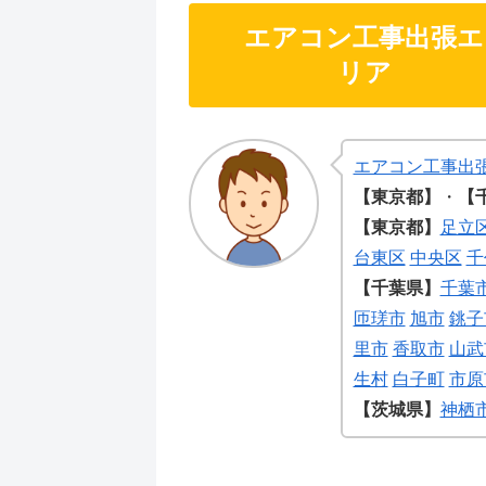
エアコン工事出張エ
リア
エアコン工事出
【東京都】
・
【
【東京都】
足立
台東区
中央区
千
【千葉県】
千葉
匝瑳市
旭市
銚子
里市
香取市
山武
生村
白子町
市原
【茨城県】
神栖