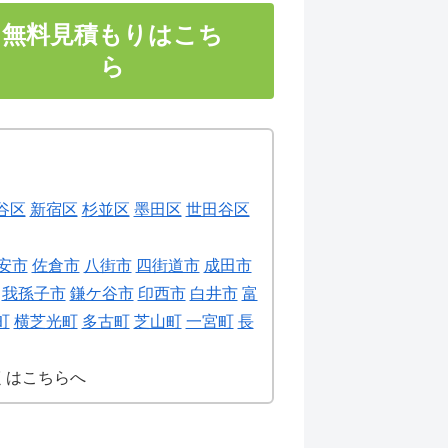
無料見積もりはこち
ら
谷区
新宿区
杉並区
墨田区
世田谷区
安市
佐倉市
八街市
四街道市
成田市
我孫子市
鎌ケ谷市
印西市
白井市
富
町
横芝光町
多古町
芝山町
一宮町
長
くはこちらへ