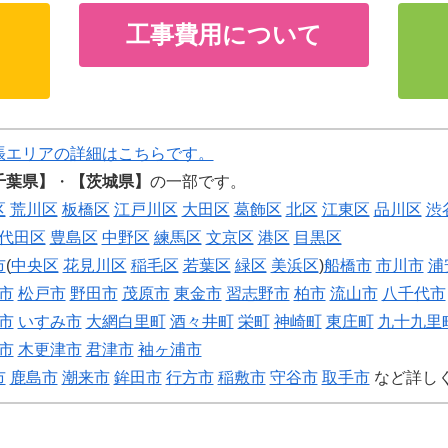
工事費用について
張エリアの詳細はこちらです。
千葉県】
・
【茨城県】
の一部です。
区
荒川区
板橋区
江戸川区
大田区
葛飾区
北区
江東区
品川区
渋
代田区
豊島区
中野区
練馬区
文京区
港区
目黒区
市
(
中央区
花見川区
稲毛区
若葉区
緑区
美浜区
)
船橋市
市川市
浦
市
松戸市
野田市
茂原市
東金市
習志野市
柏市
流山市
八千代市
市
いすみ市
大網白里町
酒々井町
栄町
神崎町
東庄町
九十九里
市
木更津市
君津市
袖ヶ浦市
市
鹿島市
潮来市
鉾田市
行方市
稲敷市
守谷市
取手市
など詳し