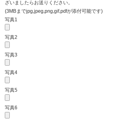
ざいましたらお送りください。
(3MBまでjpg,jpeg,png,gif,pdfが添付可能です)
写真1
写真2
写真3
写真4
写真5
写真6