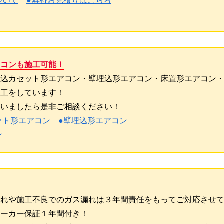
ついて
●無料お見積りはこちら
アコンも施工可能！
埋込カセット形エアコン・壁埋込形エアコン・床置形エアコン
施工をしています！
ざいましたら是非ご相談ください！
ット形エアコン
●壁埋込形エアコン
ン
漏れや施工不良でのガス漏れは３年間責任をもってご対応させ
メーカー保証１年間付き！