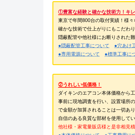
①豊富な経験と確かな技術力！キ
東京で年間800台の取付実績！様
確かな技術で仕上がりにもこだわ
隠蔽配管や他社様にお断りされた
●隠蔽配管工事について
●穴あけ
●専用電源について
●標準工事に
②うれしい低価格！
ダイキンのエアコン本体価格から
事前に現地調査を行い、設置場所
で金額が加算されることは一切あ
自信のある良質な部材を使用して
他社様・家電量販店様と是非相見