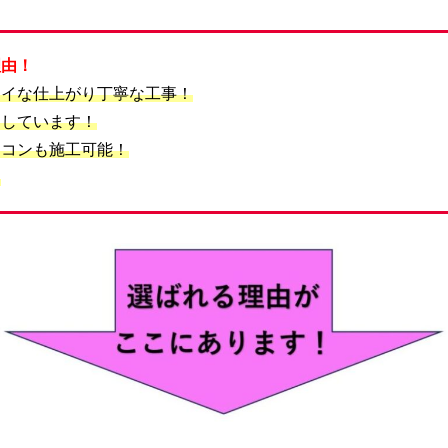
理由！
レイな仕上がり丁寧な工事！
りしています！
アコンも施工可能！
！