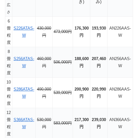
き)
み)
広
さ
6
畳
S226ATAS-
430,000
176,300
193,930
AN226AAS-
473,000円
程
W
円
円
円
W
度
8
畳
S256ATAS-
460,000
188,600
207,460
AN256AAS-
506,000円
程
W
円
円
円
W
度
10
畳
S286ATAS-
490,000
200,900
220,990
AN286AAS-
539,000円
程
W
円
円
円
W
度
12
畳
S366ATAS-
530,000
217,300
239,030
AN366AAS-
583,000円
程
W
円
円
円
W
度