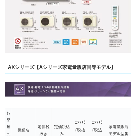
AXシリーズ【Aシリーズ家電量販店同等モデル】
お
部
ｴｱﾌｧｸ
ｴｱﾌｧｸ
定価税
定価税込
家電量販店
屋
(税抜
(税込
機種名
抜き
み
モデル型番
の