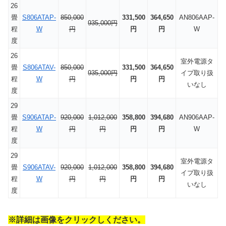
26
畳
S806ATAP-
850,000
331,500
364,650
AN806AAP-
935,000円
程
W
円
円
円
W
度
26
室外電源タ
畳
S806ATAV-
850,000
331,500
364,650
935,000円
イプ取り扱
程
W
円
円
円
いなし
度
29
畳
S906ATAP-
920,000
1,012,000
358,800
394,680
AN906AAP-
程
W
円
円
円
円
W
度
29
室外電源タ
畳
S906ATAV-
920,000
1,012,000
358,800
394,680
イプ取り扱
程
W
円
円
円
円
いなし
度
※詳細は画像をクリックしください。