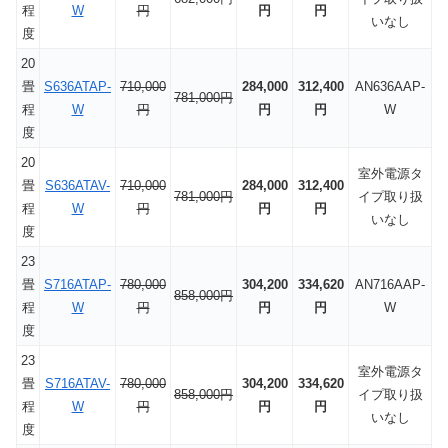
程
W
円
円
円
いなし
度
20
畳
S636ATAP-
710,000
284,000
312,400
AN636AAP-
781,000円
程
W
円
円
円
W
度
20
室外電源タ
畳
S636ATAV-
710,000
284,000
312,400
781,000円
イプ取り扱
程
W
円
円
円
いなし
度
23
畳
S716ATAP-
780,000
304,200
334,620
AN716AAP-
858,000円
程
W
円
円
円
W
度
23
室外電源タ
畳
S716ATAV-
780,000
304,200
334,620
858,000円
イプ取り扱
程
W
円
円
円
いなし
度