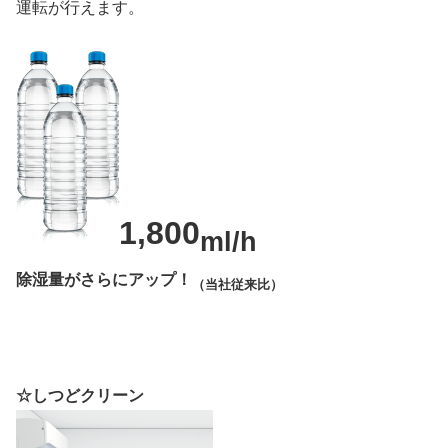
運転が行えます。
1,800
ml/h
除湿量がさらにアップ！
（当社従来比）
☆しつどクリーン