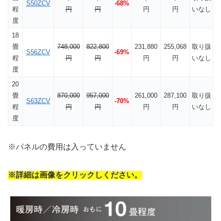
S50ZCV
-68%
程
円
円
円
円
いなし
度
18
畳
748,000
822,800
231,880
255,068
取り扱
S56ZCV
-69%
程
円
円
円
円
いなし
度
20
畳
870,000
957,000
261,000
287,100
取り扱
S63ZCV
-70%
程
円
円
円
円
いなし
度
※パネルの費用は入っていません
※詳細は画像をクリックしください。