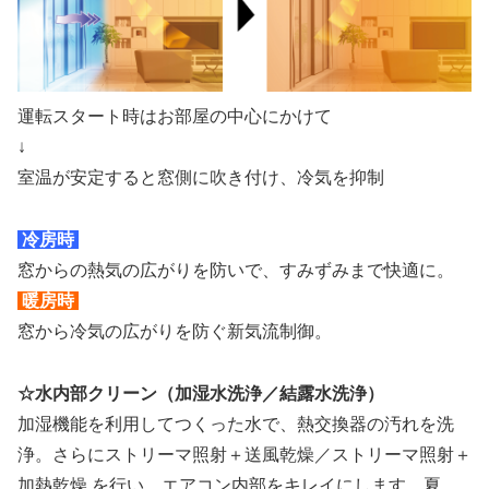
運転スタート時はお部屋の中心にかけて
↓
室温が安定すると窓側に吹き付け、冷気を抑制
冷房時
窓からの熱気の広がりを防いで、すみずみまで快適に。
暖房時
窓から冷気の広がりを防ぐ新気流制御。
☆水内部クリーン（加湿水洗浄／結露水洗浄）
加湿機能を利用してつくった水で、熱交換器の汚れを洗
浄。さらにストリーマ照射＋送風乾燥／ストリーマ照射＋
加熱乾燥 を行い、エアコン内部をキレイにします。夏