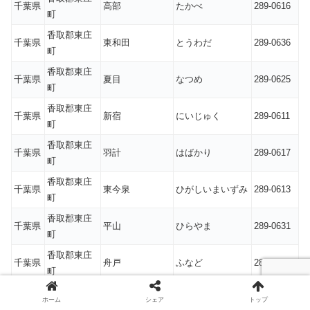
千葉県
高部
たかべ
289-0616
町
香取郡東庄
千葉県
東和田
とうわだ
289-0636
町
香取郡東庄
千葉県
夏目
なつめ
289-0625
町
香取郡東庄
千葉県
新宿
にいじゅく
289-0611
町
香取郡東庄
千葉県
羽計
はばかり
289-0617
町
香取郡東庄
千葉県
東今泉
ひがしいまいずみ
289-0613
町
香取郡東庄
千葉県
平山
ひらやま
289-0631
町
香取郡東庄
千葉県
舟戸
ふなど
289-0634
町
香取郡東庄
千葉県
宮野台
みやのだい
289-0623
ホーム
シェア
トップ
町