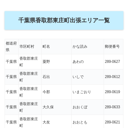
千葉県香取郡東庄町出張エリア一覧
都道府
市区町村
町名
かな読み
郵便番号
県
香取郡東庄
千葉県
粟野
あわの
289-0627
町
香取郡東庄
千葉県
石出
いしで
289-0612
町
香取郡東庄
千葉県
今郡
いまごおり
289-0619
町
香取郡東庄
千葉県
大久保
おおくぼ
289-0633
町
香取郡東庄
千葉県
大友
おおとも
289-0621
町