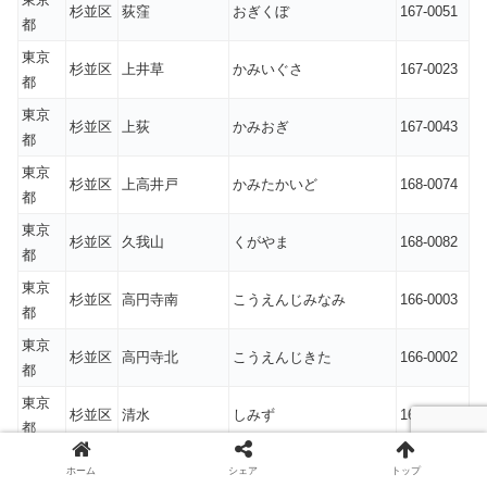
杉並区
荻窪
おぎくぼ
167-0051
都
東京
杉並区
上井草
かみいぐさ
167-0023
都
東京
杉並区
上荻
かみおぎ
167-0043
都
東京
杉並区
上高井戸
かみたかいど
168-0074
都
東京
杉並区
久我山
くがやま
168-0082
都
東京
杉並区
高円寺南
こうえんじみなみ
166-0003
都
東京
杉並区
高円寺北
こうえんじきた
166-0002
都
東京
杉並区
清水
しみず
167-0033
都
東京
杉並区
下井草
しもいぐさ
167-0022
ホーム
シェア
トップ
都