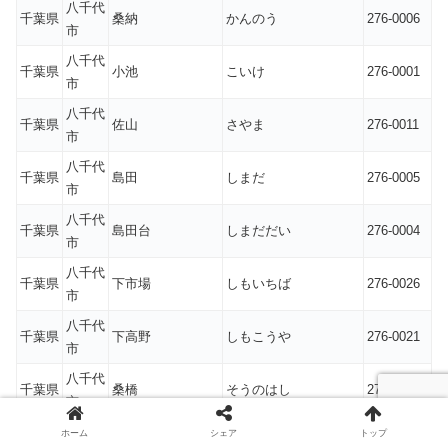
八千代
千葉県
桑納
かんのう
276-0006
市
八千代
千葉県
小池
こいけ
276-0001
市
八千代
千葉県
佐山
さやま
276-0011
市
八千代
千葉県
島田
しまだ
276-0005
市
八千代
千葉県
島田台
しまだだい
276-0004
市
八千代
千葉県
下市場
しもいちば
276-0026
市
八千代
千葉県
下高野
しもこうや
276-0021
市
八千代
千葉県
桑橋
そうのはし
276-0007
市
八千代
ホーム
シェア
トップ
千葉県
大学町
だいがくちょう
276-0003