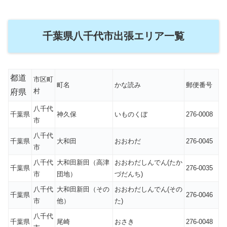
千葉県八千代市出張エリア一覧
都道
市区町
町名
かな読み
郵便番号
村
府県
八千代
千葉県
神久保
いものくぼ
276-0008
市
八千代
千葉県
大和田
おおわだ
276-0045
市
八千代
大和田新田（高津
おおわだしんでん(たか
千葉県
276-0035
市
団地）
づだんち)
八千代
大和田新田（その
おおわだしんでん(その
千葉県
276-0046
市
他）
た)
八千代
千葉県
尾崎
おさき
276-0048