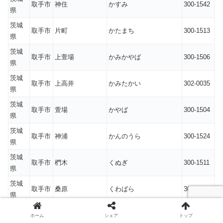
取手市
神住
かすみ
300-1542
県
茨城
取手市
片町
かたまち
300-1513
県
茨城
取手市
上萱場
かみかやば
300-1506
県
茨城
取手市
上高井
かみたかい
302-0035
県
茨城
取手市
萱場
かやば
300-1504
県
茨城
取手市
神浦
かんのうら
300-1524
県
茨城
取手市
椚木
くぬぎ
300-1511
県
茨城
取手市
桑原
くわばら
302-0017
県
茨城
取手市
毛有
けあり
300-1537
ホーム
シェア
トップ
県