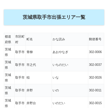
茨城県取手市出張エリア一覧
都道
市区町
町名
かな読み
郵便番号
府県
村
茨城
取手市
青柳
あおやなぎ
302-0006
県
茨城
取手市
市之代
いちのだい
302-0037
県
茨城
取手市
稲
いな
302-0026
県
茨城
取手市
井野
いの
302-0011
県
茨城
取手市
井野台
いのだい
302-0015
県