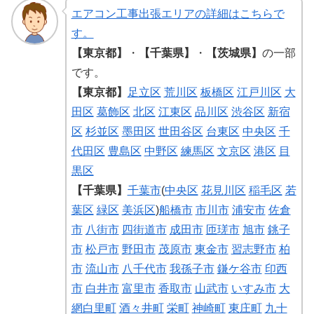
エアコン工事出張エリアの詳細はこちらで
す。
【東京都】
・
【千葉県】
・
【茨城県】
の一部
です。
【東京都】
足立区
荒川区
板橋区
江戸川区
大
田区
葛飾区
北区
江東区
品川区
渋谷区
新宿
区
杉並区
墨田区
世田谷区
台東区
中央区
千
代田区
豊島区
中野区
練馬区
文京区
港区
目
黒区
【千葉県】
千葉市
(
中央区
花見川区
稲毛区
若
葉区
緑区
美浜区
)
船橋市
市川市
浦安市
佐倉
市
八街市
四街道市
成田市
匝瑳市
旭市
銚子
市
松戸市
野田市
茂原市
東金市
習志野市
柏
市
流山市
八千代市
我孫子市
鎌ケ谷市
印西
市
白井市
富里市
香取市
山武市
いすみ市
大
網白里町
酒々井町
栄町
神崎町
東庄町
九十