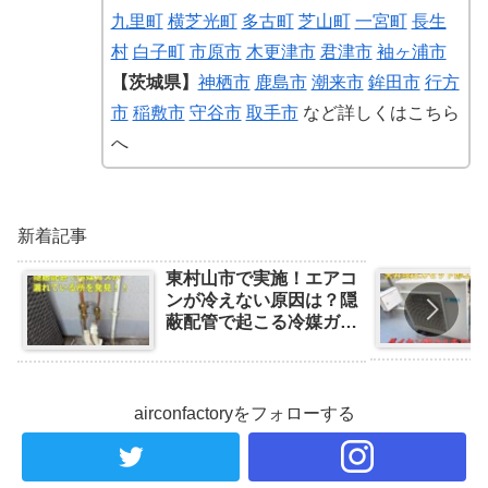
九里町
横芝光町
多古町
芝山町
一宮町
長生
村
白子町
市原市
木更津市
君津市
袖ヶ浦市
【茨城県】
神栖市
鹿島市
潮来市
鉾田市
行方
市
稲敷市
守谷市
取手市
など詳しくはこちら
へ
新着記事
東村山市で実施！エアコ
ンが冷えない原因は？隠
蔽配管で起こる冷媒ガス
漏れの事例と対処法
airconfactoryをフォローする