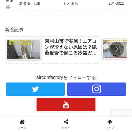
東京
清瀬市
元町
もとまち
204-0021
都
新着記事
東村山市で実施！エアコ
ンが冷えない原因は？隠
蔽配管で起こる冷媒ガス
漏れの事例と対処法
airconfactoryをフォローする
ホーム
清瀬市のエアコン工事、取付、設置、交換なら
ホーム
シェア
トップ