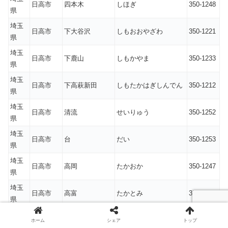
日高市
四本木
しほぎ
350-1248
県
埼玉
日高市
下大谷沢
しもおおやざわ
350-1221
県
埼玉
日高市
下鹿山
しもかやま
350-1233
県
埼玉
日高市
下高萩新田
しもたかはぎしんでん
350-1212
県
埼玉
日高市
清流
せいりゅう
350-1252
県
埼玉
日高市
台
だい
350-1253
県
埼玉
日高市
高岡
たかおか
350-1247
県
埼玉
日高市
高富
たかとみ
350-1223
県
埼玉
日高市
高萩
たかはぎ
350-1213
ホーム
シェア
トップ
県