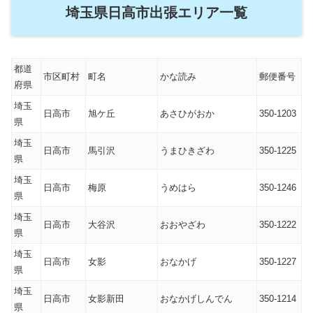
埼玉県日高市出張エリア一覧
都道
市区町村
町名
かな読み
郵便番号
府県
埼玉
日高市
旭ケ丘
あさひがおか
350-1203
県
埼玉
日高市
馬引沢
うまひきざわ
350-1225
県
埼玉
日高市
梅原
うめはら
350-1246
県
埼玉
日高市
大谷沢
おおやざわ
350-1222
県
埼玉
日高市
女影
おなかげ
350-1227
県
埼玉
日高市
女影新田
おなかげしんでん
350-1214
県