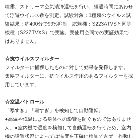
噴霧。ストリーマ空気清浄運転を行い、経過時間にあわせ
て浮遊ウイルス数を測定。試験対象：1種類のウイルス試
験結果：約400分で99%抑制。試験機：S223ATVSと同等
機種（S22ZTVXS）で実施。実使用空間での実証効果で
はありません。
☆抗ウイルスフィルター
フィルターに捕獲したものに対して効果を発揮します。
集塵フィルターに、抗ウイルス作用のあるフィルターを採
用しています。
☆室温パトロール
「寒すぎ」「暑すぎ」を検知して自動運転。
●高温や低温による身体への影響を防ぐものではありませ
ん。●室内機で温度を検知して自動運転を行うため、室内
機の設置状況によっては温度を正確に検知できず、作動し