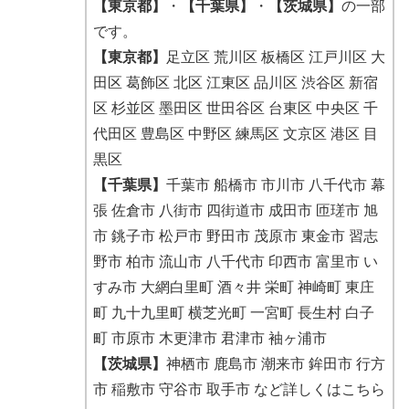
【東京都】
・
【千葉県】
・
【茨城県】
の一部
です。
【東京都】
足立区 荒川区 板橋区 江戸川区 大
田区 葛飾区 北区 江東区 品川区 渋谷区 新宿
区 杉並区 墨田区 世田谷区 台東区 中央区 千
代田区 豊島区 中野区 練馬区 文京区 港区 目
黒区
【千葉県】
千葉市 船橋市 市川市 八千代市 幕
張 佐倉市 八街市 四街道市 成田市 匝瑳市 旭
市 銚子市 松戸市 野田市 茂原市 東金市 習志
野市 柏市 流山市 八千代市 印西市 富里市 い
すみ市 大網白里町 酒々井 栄町 神崎町 東庄
町 九十九里町 横芝光町 一宮町 長生村 白子
町 市原市 木更津市 君津市 袖ヶ浦市
【茨城県】
神栖市 鹿島市 潮来市 鉾田市 行方
市 稲敷市 守谷市 取手市 など詳しくはこちら